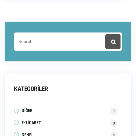
KATEGORILER
DİĞER
1
E-TİCARET
3
GENEL
5