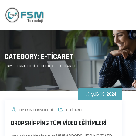
Skip
to
content
CATEGORY: E-TİCARET
FSM TEKNOLOJI
>
BLOG
>
E-TİCARET
ŞUB 19, 2024
BY FSMTEKNOLOJI
E-TİCARET
DROPSHIPPING TÜM VIDEO EĞITIMLERI