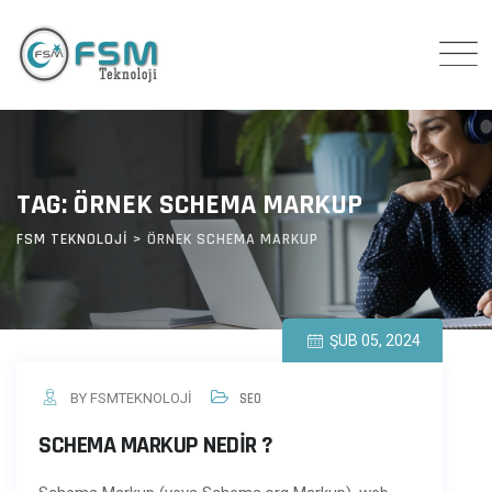
Skip
to
content
TAG: ÖRNEK SCHEMA MARKUP
FSM TEKNOLOJI
>
ÖRNEK SCHEMA MARKUP
ŞUB 05, 2024
BY FSMTEKNOLOJI
SEO
SCHEMA MARKUP NEDIR ?