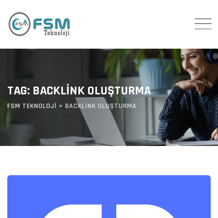
Skip
to
content
TAG: BACKLINK OLUŞTURMA
FSM TEKNOLOJI
>
BACKLINK OLUŞTURMA