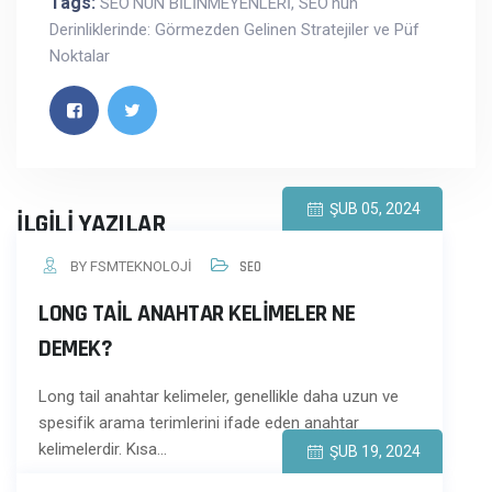
Tags:
SEO'NUN BİLİNMEYENLERİ
,
SEO'nun
Derinliklerinde: Görmezden Gelinen Stratejiler ve Püf
Noktalar
ŞUB 05, 2024
İLGILI YAZILAR
BY FSMTEKNOLOJI
SEO
LONG TAIL ANAHTAR KELIMELER NE
DEMEK?
Long tail anahtar kelimeler, genellikle daha uzun ve
spesifik arama terimlerini ifade eden anahtar
kelimelerdir. Kısa…
ŞUB 19, 2024